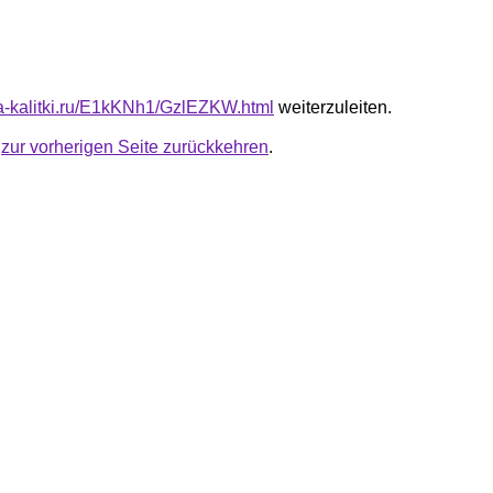
ota-kalitki.ru/E1kKNh1/GzlEZKW.html
weiterzuleiten.
u
zur vorherigen Seite zurückkehren
.