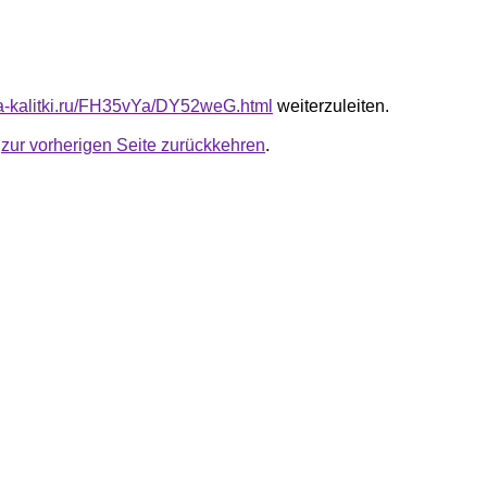
ota-kalitki.ru/FH35vYa/DY52weG.html
weiterzuleiten.
u
zur vorherigen Seite zurückkehren
.