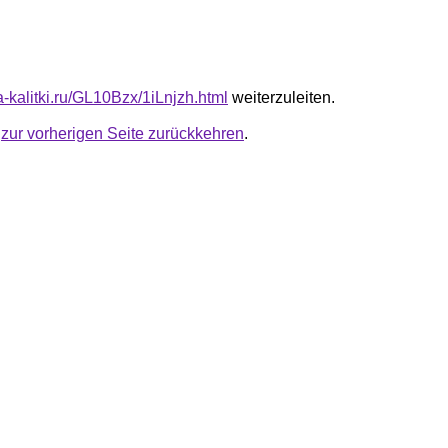
ta-kalitki.ru/GL10Bzx/1iLnjzh.html
weiterzuleiten.
u
zur vorherigen Seite zurückkehren
.