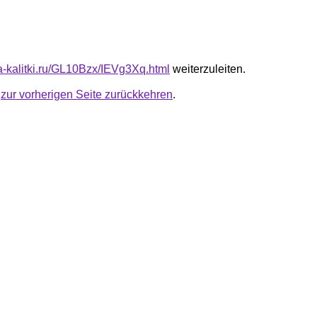
ta-kalitki.ru/GL10Bzx/IEVg3Xq.html
weiterzuleiten.
u
zur vorherigen Seite zurückkehren
.