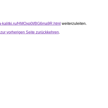
ota-kalitki.ru/HMOxp0I/BG6ma9R.html
weiterzuleiten.
u
zur vorherigen Seite zurückkehren
.