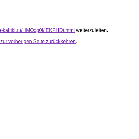
ta-kalitki.ru/HMOxp0I/IEKFHDt.html
weiterzuleiten.
u
zur vorherigen Seite zurückkehren
.