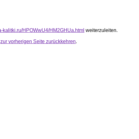
ota-kalitki.ru/HPOWwU4/HM2GHUa.html
weiterzuleiten.
u
zur vorherigen Seite zurückkehren
.