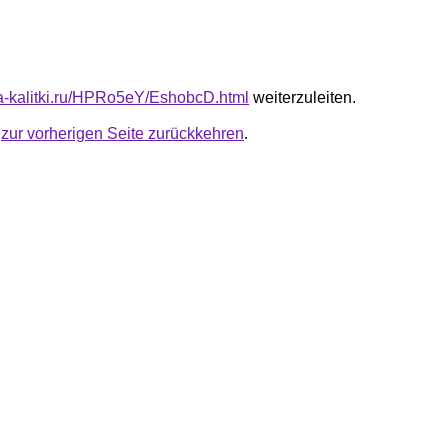
ota-kalitki.ru/HPRo5eY/EshobcD.html
weiterzuleiten.
u
zur vorherigen Seite zurückkehren
.