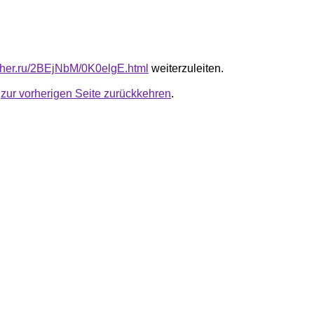
luther.ru/2BEjNbM/0K0elgE.html
weiterzuleiten.
u
zur vorherigen Seite zurückkehren
.