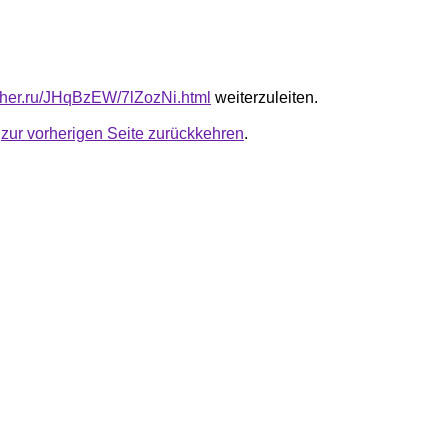
luther.ru/JHqBzEW/7lZozNi.html
weiterzuleiten.
u
zur vorherigen Seite zurückkehren
.