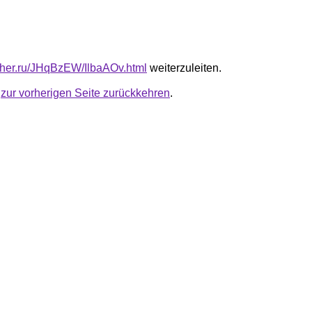
luther.ru/JHqBzEW/IlbaAOv.html
weiterzuleiten.
u
zur vorherigen Seite zurückkehren
.